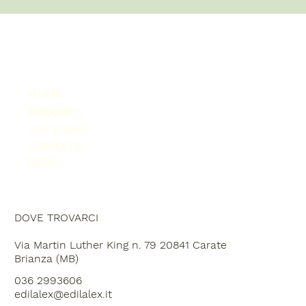
HOME
SERVIZI
PROGETTI
CHI SIAMO
CONTATTI
BLOG
DOVE TROVARCI
Via Martin Luther King n. 79 20841 Carate
Brianza (MB)
036 2993606
edilalex@edilalex.it