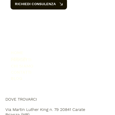
RICHIEDI CONSULENZA
HOME
SERVIZI
PROGETTI
CHI SIAMO
CONTATTI
BLOG
DOVE TROVARCI
Via Martin Luther King n. 79 20841 Carate
Brianza (MB)