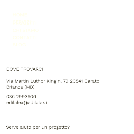
HOME
SERVIZI
PROGETTI
CHI SIAMO
CONTATTI
BLOG
DOVE TROVARCI
Via Martin Luther King n. 79 20841 Carate
Brianza (MB)
036 2993606
edilalex@edilalex.it
Serve aiuto per un progetto?