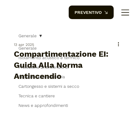
PREVENTIVO
Generale
13 apr 2025
Generale
Compartimentazione EI:
Isolamento acustico e termico
Guida Alla Norma
Protezione antincendio EI
Antincendio
Riqualificazione edilizia
Cartongesso e sistemi a secco
Tecnica e cantiere
News e approfondimenti