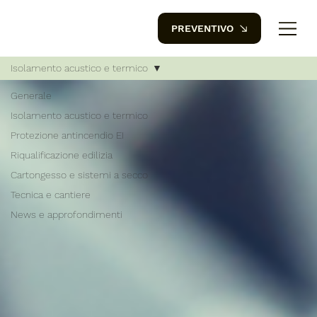
PREVENTIVO
Isolamento acustico e termico
Generale
Isolamento acustico e termico
Protezione antincendio EI
Riqualificazione edilizia
Cartongesso e sistemi a secco
Tecnica e cantiere
News e approfondimenti