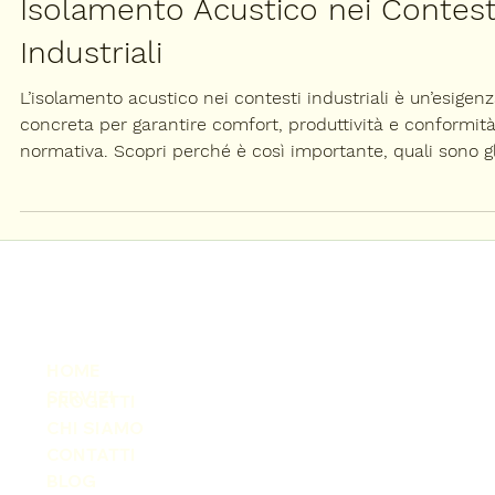
Isolamento acustico e termico
Isolamento Acustico nei Contest
Industriali
L’isolamento acustico nei contesti industriali è un’esigen
concreta per garantire comfort, produttività e conformit
normativa. Scopri perché è così importante, quali sono gl
errori da evitare e come intervenire con soluzioni a secc
ad alte prestazioni.
HOME
SERVIZI
PROGETTI
CHI SIAMO
CONTATTI